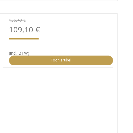
136,40 €
109,10 €
(incl. BTW)
Toon artikel