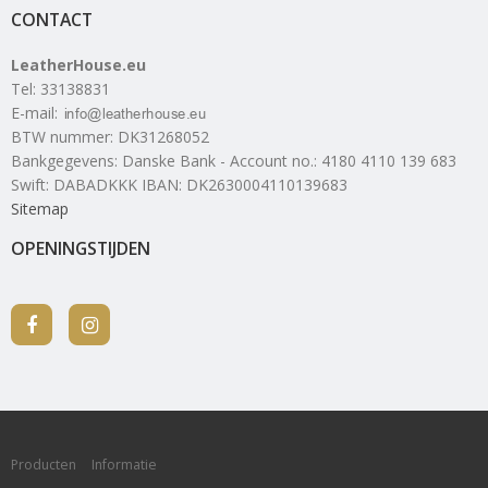
CONTACT
LeatherHouse.eu
Tel
:
33138831
E-mail
:
BTW nummer
:
DK31268052
Bankgegevens
:
Danske Bank - Account no.: 4180 4110 139 683
Swift: DABADKKK IBAN: DK2630004110139683
Sitemap
OPENINGSTIJDEN
Producten
Informatie