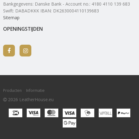
Bankgegevens
:
Danske Bank - Account no.: 4180 4110 139 683
Swift: DABADKKK IBAN: DK2630004110139683
Sitemap
OPENINGSTIJDEN
Producten
Informatie
2026 LeatherHouse.eu