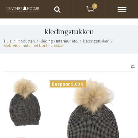
0
kledingstukken
Huis
/
Producten
/
Kleding / Interieur etc.
/
kledingstukken
/
Gebreide muts met bont - unisize
Bespaar 5,00 €