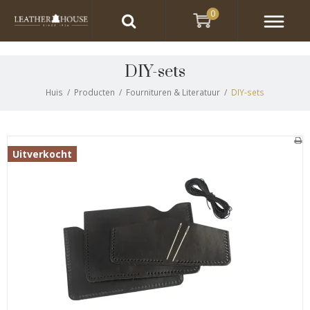
0
DIY-sets
Huis
/
Producten
/
Fournituren & Literatuur
/
DIY-sets
Uitverkocht