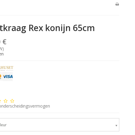
tkraag Rex konijn 65cm
 €
W)
en
onderscheidingsvermogen
leur