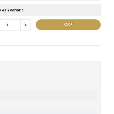
 een variant
KOOP
st.