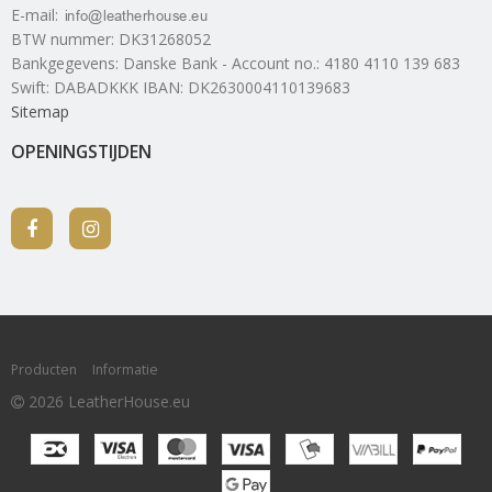
E-mail
:
BTW nummer
:
DK31268052
Bankgegevens
:
Danske Bank - Account no.: 4180 4110 139 683
Swift: DABADKKK IBAN: DK2630004110139683
Sitemap
OPENINGSTIJDEN
Producten
Informatie
2026 LeatherHouse.eu